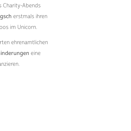
s Charity-Abends
agsch
erstmals ihren
oos im Unicorn.
erten ehrenamtlichen
ehinderungen
eine
anzieren.