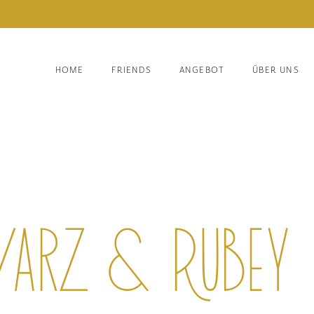
HOME
FRIENDS
ANGEBOT
ÜBER UNS
z & Rubey a